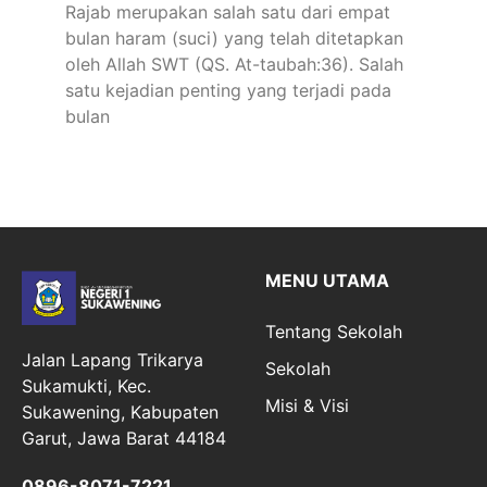
Rajab merupakan salah satu dari empat
bulan haram (suci) yang telah ditetapkan
oleh Allah SWT (QS. At-taubah:36). Salah
satu kejadian penting yang terjadi pada
bulan
MENU UTAMA
Tentang Sekolah
Jalan Lapang Trikarya
Sekolah
Sukamukti, Kec.
Misi & Visi
Sukawening, Kabupaten
Garut, Jawa Barat 44184
0896-8071-7221