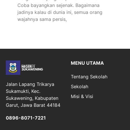
Coba bayangkan sejenak. Bagaimana
jadinya kalau di dunia ini, semua orang
wajahnya sama persis,
MENU UTAMA
Tentang Sekolah
Jalan Lapang Trikarya
Sekolah
Sukamukti, Kec.
Misi & Visi
Sukawening, Kabupaten
Garut, Jawa Barat 44184
0896-8071-7221