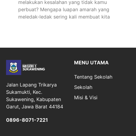
melakukan kesalahan yang tidak kamu
perbuat? Mengapa luapan amarah yang
meledak-ledak sering kali membuat kita
MENU UTAMA
Tentang Sekolah
Jalan Lapang Trikarya
Sekolah
Sukamukti, Kec.
Misi & Visi
Sukawening, Kabupaten
Garut, Jawa Barat 44184
0896-8071-7221