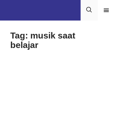
Kehidupan
Layanan 
Saran & Kr
Tag: musik saat
belajar