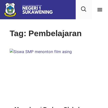
Kehidupan
Layanan 
Saran & Kr
Tag: Pembelajaran