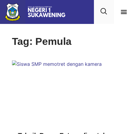
Kehidupan
Layanan 
Saran & Kr
Tag: Pemula