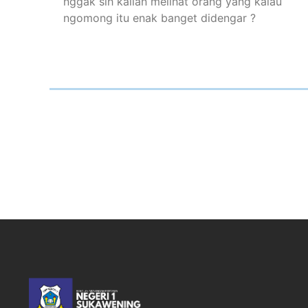
nggak sih kalian melihat orang yang kalau
ngomong itu enak banget didengar ?