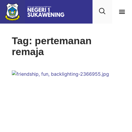
Kehidupan
Layanan 
Saran & Kr
Tag: pertemanan
remaja