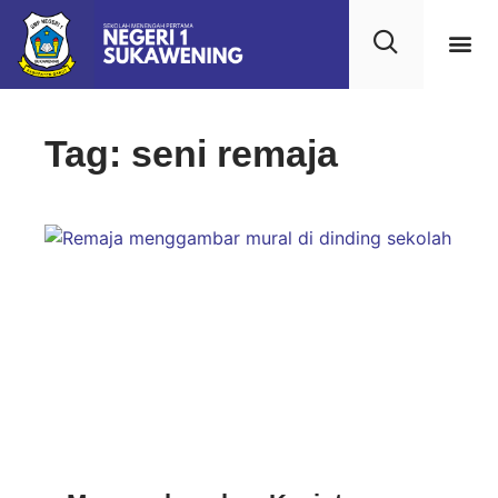
Kehidupan
Layanan 
Saran & Kr
Tag: seni remaja