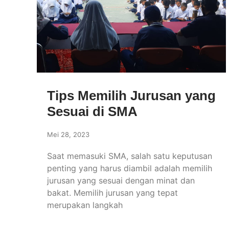
Tips Memilih Jurusan yang
Sesuai di SMA
Mei 28, 2023
Saat memasuki SMA, salah satu keputusan
penting yang harus diambil adalah memilih
jurusan yang sesuai dengan minat dan
bakat. Memilih jurusan yang tepat
merupakan langkah