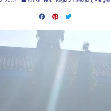
3, 2025
Artikel
,
Hobi
,
Kegiatan Sekolah
,
Pengem