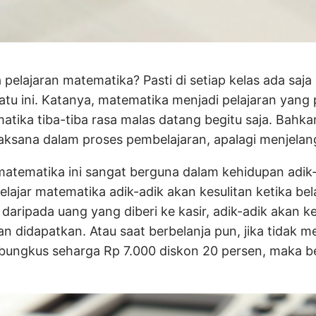
 pelajaran matematika? Pasti di setiap kelas ada saja 
tu ini. Katanya, matematika menjadi pelajaran yang pa
tika tiba-tiba rasa malas datang begitu saja. Bahka
rlaksana dalam proses pembelajaran, apalagi menjelang
matematika ini sangat berguna dalam kehidupan adik
belajar matematika adik-adik akan kesulitan ketika be
daripada uang yang diberi ke kasir, adik-adik akan k
n didapatkan. Atau saat berbelanja pun, jika tidak
u bungkus seharga Rp 7.000 diskon 20 persen, maka b