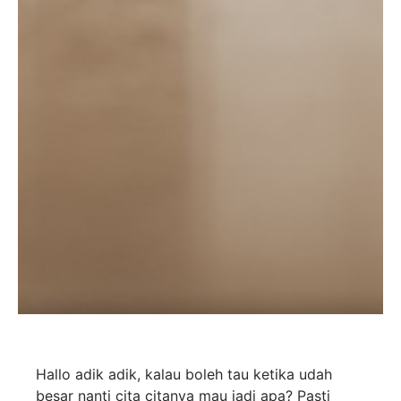
Hallo adik adik, kalau boleh tau ketika udah
besar nanti cita citanya mau jadi apa? Pasti