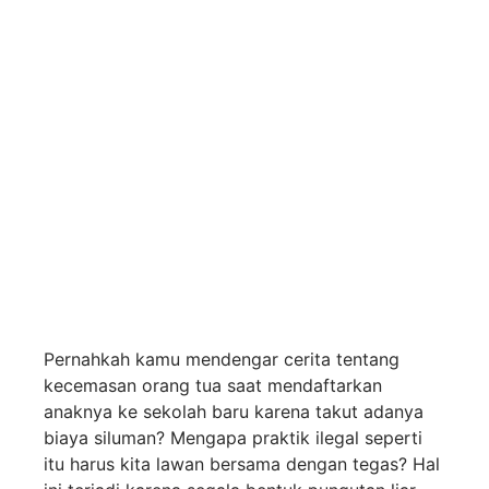
Komitmen Bersih
Melayani Menolak
Segala Bentuk
Gratifikasi dan Pungli
pada SPMB Garut
2026
Pernahkah kamu mendengar cerita tentang
kecemasan orang tua saat mendaftarkan
anaknya ke sekolah baru karena takut adanya
biaya siluman? Mengapa praktik ilegal seperti
itu harus kita lawan bersama dengan tegas? Hal