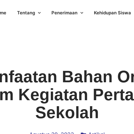
me
Tentang
Penerimaan
Kehidupan Siswa
faatan Bahan O
m Kegiatan Pert
Sekolah