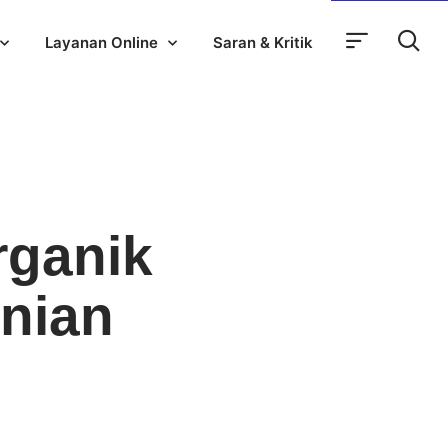
Layanan Online
Saran & Kritik
rganik
anian