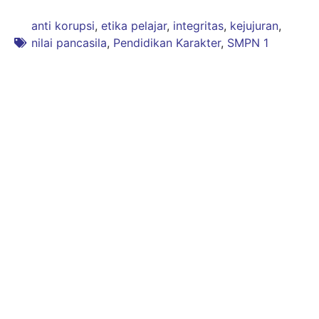
anti korupsi
,
etika pelajar
,
integritas
,
kejujuran
,
nilai pancasila
,
Pendidikan Karakter
,
SMPN 1
Sukawening
Previous
Next
Mengenal Lebih Dalam
Bagaimana Menjadi
Tentang Ilmu Bumi dan
Peneliti Muda di Bidang
Geografi
Sains
Tinggalkan Balasan
Alamat email Anda tidak akan dipublikasikan.
Ruas yang wajib
ditandai
*