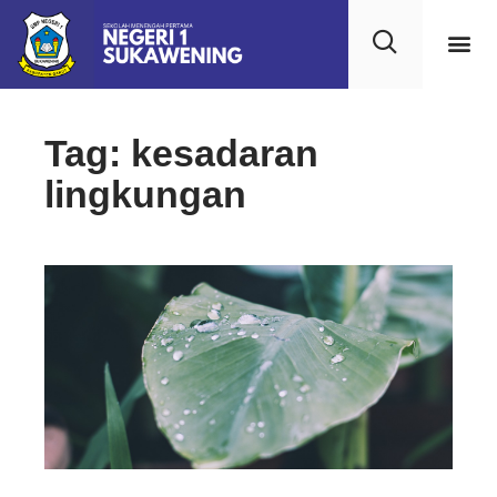
Kehidupan
Layanan 
Saran & Kr
Tag: kesadaran
lingkungan