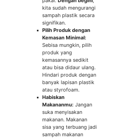
pakai.
Dengan begini
,
kita sudah mengurangi
sampah plastik secara
signifikan.
Pilih Produk dengan
Kemasan Minimal:
Sebisa mungkin, pilih
produk yang
kemasannya sedikit
atau bisa didaur ulang.
Hindari produk dengan
banyak lapisan plastik
atau styrofoam.
Habiskan
Makananmu:
Jangan
suka menyisakan
makanan. Makanan
sisa yang terbuang jadi
sampah makanan