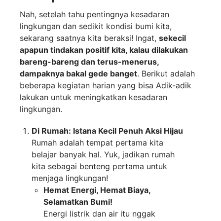
Nah, setelah tahu pentingnya kesadaran
lingkungan dan sedikit kondisi bumi kita,
sekarang saatnya kita beraksi! Ingat,
sekecil
apapun tindakan positif kita, kalau dilakukan
bareng-bareng dan terus-menerus,
dampaknya bakal gede banget
. Berikut adalah
beberapa kegiatan harian yang bisa Adik-adik
lakukan untuk meningkatkan kesadaran
lingkungan.
Di Rumah: Istana Kecil Penuh Aksi Hijau
Rumah adalah tempat pertama kita
belajar banyak hal. Yuk, jadikan rumah
kita sebagai benteng pertama untuk
menjaga lingkungan!
Hemat Energi, Hemat Biaya,
Selamatkan Bumi!
Energi listrik dan air itu nggak