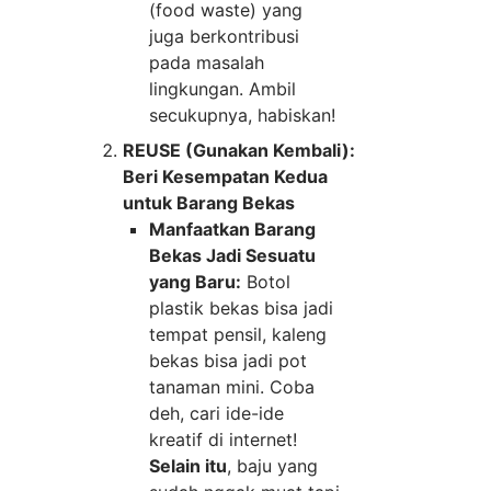
(food waste) yang
juga berkontribusi
pada masalah
lingkungan. Ambil
secukupnya, habiskan!
REUSE (Gunakan Kembali):
Beri Kesempatan Kedua
untuk Barang Bekas
Manfaatkan Barang
Bekas Jadi Sesuatu
yang Baru:
Botol
plastik bekas bisa jadi
tempat pensil, kaleng
bekas bisa jadi pot
tanaman mini. Coba
deh, cari ide-ide
kreatif di internet!
Selain itu
, baju yang