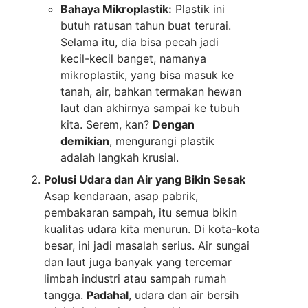
Bahaya Mikroplastik:
Plastik ini
butuh ratusan tahun buat terurai.
Selama itu, dia bisa pecah jadi
kecil-kecil banget, namanya
mikroplastik, yang bisa masuk ke
tanah, air, bahkan termakan hewan
laut dan akhirnya sampai ke tubuh
kita. Serem, kan?
Dengan
demikian
, mengurangi plastik
adalah langkah krusial.
Polusi Udara dan Air yang Bikin Sesak
Asap kendaraan, asap pabrik,
pembakaran sampah, itu semua bikin
kualitas udara kita menurun. Di kota-kota
besar, ini jadi masalah serius. Air sungai
dan laut juga banyak yang tercemar
limbah industri atau sampah rumah
tangga.
Padahal
, udara dan air bersih