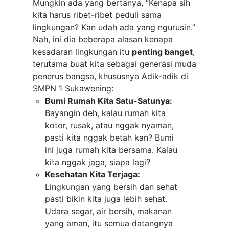
Mungkin ada yang bertanya, “Kenapa sih
kita harus ribet-ribet peduli sama
lingkungan? Kan udah ada yang ngurusin.”
Nah, ini dia beberapa alasan kenapa
kesadaran lingkungan itu
penting banget
,
terutama buat kita sebagai generasi muda
penerus bangsa, khususnya Adik-adik di
SMPN 1 Sukawening:
Bumi Rumah Kita Satu-Satunya:
Bayangin deh, kalau rumah kita
kotor, rusak, atau nggak nyaman,
pasti kita nggak betah kan? Bumi
ini juga rumah kita bersama. Kalau
kita nggak jaga, siapa lagi?
Kesehatan Kita Terjaga:
Lingkungan yang bersih dan sehat
pasti bikin kita juga lebih sehat.
Udara segar, air bersih, makanan
yang aman, itu semua datangnya