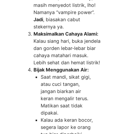
masih menyedot listrik, lho!
Namanya “vampire power”.
Jadi
, biasakan cabut
stekernya ya.
Maksimalkan Cahaya Alami:
Kalau siang hari, buka jendela
dan gorden lebar-lebar biar
cahaya matahari masuk.
Lebih sehat dan hemat listrik!
Bijak Menggunakan Air:
Saat mandi, sikat gigi,
atau cuci tangan,
jangan biarkan air
keran mengalir terus.
Matikan saat tidak
dipakai.
Kalau ada keran bocor,
segera lapor ke orang