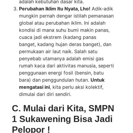
adalah kebutuhan dasar kita.
Perubahan Iklim Itu Nyata, Lho!
Adik-adik
mungkin pernah dengar istilah pemanasan
global atau perubahan iklim. Ini adalah
kondisi di mana suhu bumi makin panas,
cuaca jadi ekstrem (kadang panas
banget, kadang hujan deras banget), dan
permukaan air laut naik. Salah satu
penyebab utamanya adalah emisi gas
rumah kaca dari aktivitas manusia, seperti
penggunaan energi fosil (bensin, batu
bara) dan penggundulan hutan.
Untuk
mengatasi ini
, kita perlu aksi kolektif,
dimulai dari diri sendiri.
C. Mulai dari Kita, SMPN
1 Sukawening Bisa Jadi
Pelopor !