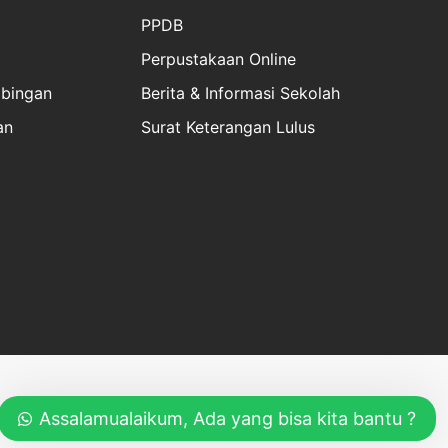
PPDB
Perpustakaan Online
bingan
Berita & Informasi Sekolah
an
Surat Keterangan Lulus
Terms & Conditions
Privacy Policy
Assalamualaikum, Ada yang bisa kita bantu ?