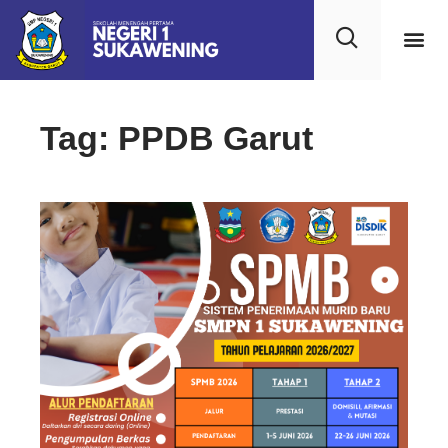
Kehidupan
Layanan 
Saran & Kr
Tag: PPDB Garut