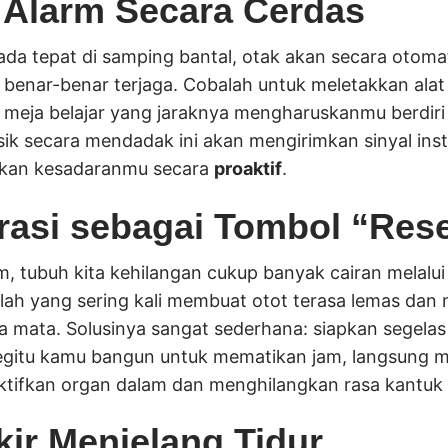
k Alarm Secara Cerdas
ada tepat di samping bantal, otak akan secara otoma
benar-benar terjaga. Cobalah untuk meletakkan alat 
s meja belajar yang jaraknya mengharuskanmu berdiri
ik secara mendadak ini akan mengirimkan sinyal in
atkan kesadaranmu secara
proaktif
.
asi sebagai Tombol “Res
am, tubuh kita kehilangan cukup banyak cairan melalu
nilah yang sering kali membuat otot terasa lemas dan
 mata. Solusinya sangat sederhana: siapkan segelas a
gitu kamu bangun untuk mematikan jam, langsung mi
ktifkan organ dalam dan menghilangkan rasa kantuk
kir Menjelang Tidur