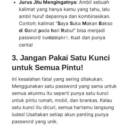
Jurus Jitu Mengingatnya:
Ambil sebuah
kalimat yang hanya kamu yang tahu, lalu
ambil huruf depannya dan kombinasikan.
Contoh: kalimat “
S
aya
S
uka
M
akan
B
akso
d
i
G
arut
p
ada
h
ari
R
abu!” bisa menjadi
password
. Kuat dan punya
SsmB@dGphr!
cerita!
3. Jangan Pakai Satu Kunci
untuk Semua Pintu!
Ini kesalahan fatal yang sering dilakukan.
Menggunakan satu password yang sama untuk
semua akunmu itu seperti punya satu kunci
untuk pintu rumah, mobil, dan brankas. Kalau
satu kunci itu dicuri, semua hartamu langsung
ludes! Usahakan setiap akun penting punya
password yang unik.