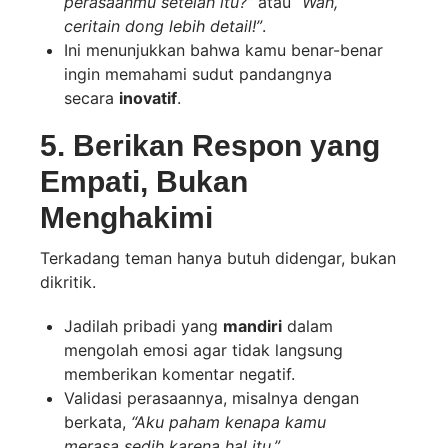
perasaanmu setelah itu?”
atau
“Wah,
ceritain dong lebih detail!”
.
Ini menunjukkan bahwa kamu benar-benar
ingin memahami sudut pandangnya
secara
inovatif
.
5. Berikan Respon yang
Empati, Bukan
Menghakimi
Terkadang teman hanya butuh didengar, bukan
dikritik.
Jadilah pribadi yang
mandiri
dalam
mengolah emosi agar tidak langsung
memberikan komentar negatif.
Validasi perasaannya, misalnya dengan
berkata,
“Aku paham kenapa kamu
merasa sedih karena hal itu.”