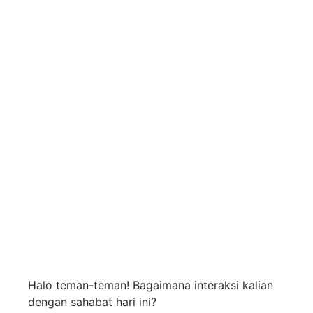
Tips Menjadi
Pendengar yang Baik
Agar Disukai Banyak
Teman
Halo teman-teman! Bagaimana interaksi kalian
dengan sahabat hari ini?