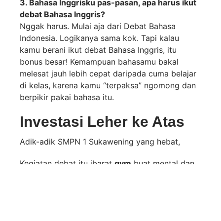
3. Bahasa Inggrisku pas-pasan, apa harus ikut
debat Bahasa Inggris?
Nggak harus. Mulai aja dari Debat Bahasa
Indonesia. Logikanya sama kok. Tapi kalau
kamu berani ikut debat Bahasa Inggris, itu
bonus besar! Kemampuan bahasamu bakal
melesat jauh lebih cepat daripada cuma belajar
di kelas, karena kamu “terpaksa” ngomong dan
berpikir pakai bahasa itu.
Investasi Leher ke Atas
Adik-adik SMPN 1 Sukawening yang hebat,
Kegiatan debat itu ibarat
gym
buat mental dan
otak kalian. Mungkin awalnya terasa berat, bikin
keringatan dingin, dan capek mikir. Tapi
percayalah, hasilnya akan membentuk kalian
jadi pribadi yang tangguh.