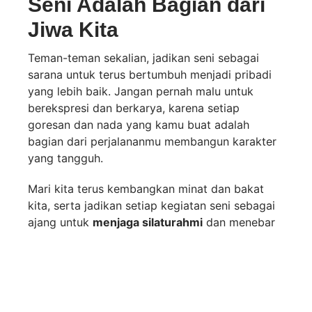
Seni Adalah Bagian dari
Jiwa Kita
Teman-teman sekalian, jadikan seni sebagai
sarana untuk terus bertumbuh menjadi pribadi
yang lebih baik. Jangan pernah malu untuk
berekspresi dan berkarya, karena setiap
goresan dan nada yang kamu buat adalah
bagian dari perjalananmu membangun karakter
yang tangguh.
Mari kita terus kembangkan minat dan bakat
kita, serta jadikan setiap kegiatan seni sebagai
ajang untuk
menjaga silaturahmi
dan menebar
inspirasi positif bagi sekitar!
disiplin
,
ekspresi diri
,
karakter siswa
,
Kreativitas
,
Pendidikan Karakter
,
seni