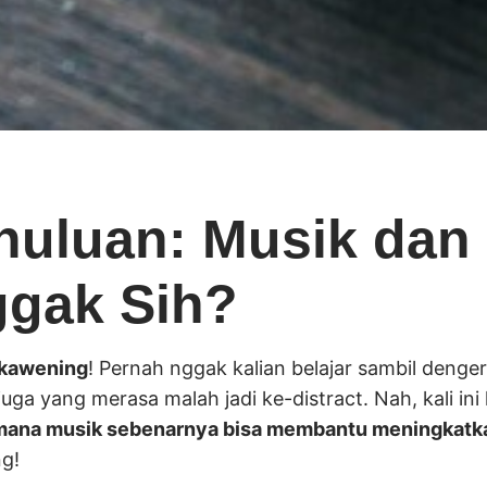
uluan: Musik dan 
gak Sih?
ukawening
! Pernah nggak kalian belajar sambil denge
juga yang merasa malah jadi ke-distract. Nah, kali in
mana musik sebenarnya bisa membantu meningkatka
ng!