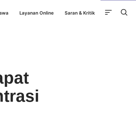
iswa
Layanan Online
Saran & Kritik
apat
trasi