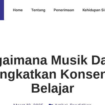
Home
Tentang
Penerimaan
Kehidupan S
aimana Musik D
ngkatkan Konsen
Belajar