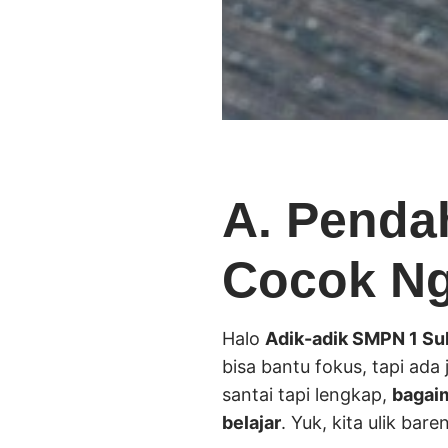
A. Pendah
Cocok Ng
Halo
Adik-adik SMPN 1 S
bisa bantu fokus, tapi ada 
santai tapi lengkap,
bagai
belajar
. Yuk, kita ulik bare