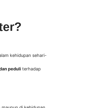
ter?
dalam kehidupan sehari-
 dan peduli
terhadap
h maupun di kehidupan