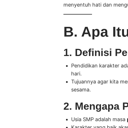
menyentuh hati dan mengub
B. Apa It
1. Definisi P
Pendidikan karakter ad
hari.
Tujuannya agar kita me
sesama.
2. Mengapa P
Usia SMP adalah masa
Karakter yang baik ak