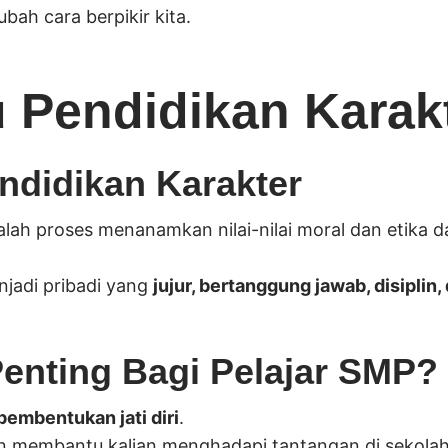
ah cara berpikir kita.
u Pendidikan Karak
endidikan Karakter
alah proses menanamkan nilai-nilai moral dan etika 
njadi pribadi yang
jujur, bertanggung jawab, disiplin,
enting Bagi Pelajar SMP?
pembentukan jati diri
.
an membantu kalian menghadapi tantangan di sekola