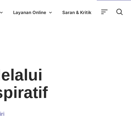
Layanan Online
Saran & Kritik
elalui
piratif
ri