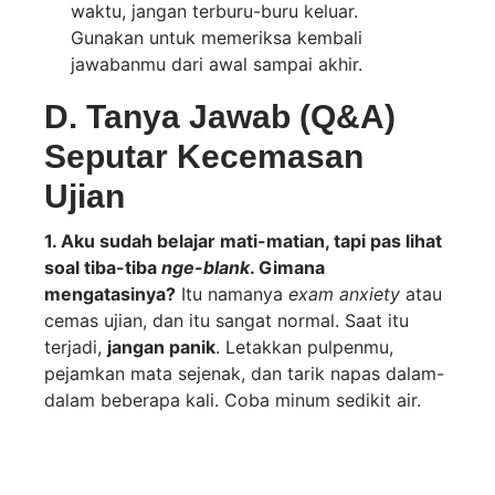
waktu, jangan terburu-buru keluar.
Gunakan untuk memeriksa kembali
jawabanmu dari awal sampai akhir.
D. Tanya Jawab (Q&A)
Seputar Kecemasan
Ujian
1. Aku sudah belajar mati-matian, tapi pas lihat
soal tiba-tiba
nge-blank
. Gimana
mengatasinya?
Itu namanya
exam anxiety
atau
cemas ujian, dan itu sangat normal. Saat itu
terjadi,
jangan panik
. Letakkan pulpenmu,
pejamkan mata sejenak, dan tarik napas dalam-
dalam beberapa kali. Coba minum sedikit air.
Lalu, lompati soal itu dan kerjakan soal lain yang
lebih mudah dulu. Biasanya, setelah
mengerjakan beberapa soal, ingatanmu akan