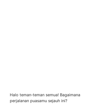
Membangun Karakter
Religius dan Sabar
Melalui Ibadah Puasa
Sehari-hari
Halo teman-teman semua! Bagaimana
perjalanan puasamu sejauh ini?