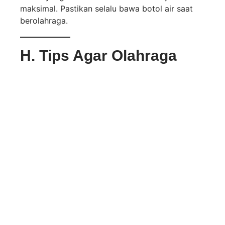
maksimal. Pastikan selalu bawa botol air saat
berolahraga.
H. Tips Agar Olahraga
Jadi Menyenangkan
Ajak teman untuk olahraga bareng
Putar musik favorit saat jogging atau
senam
Ganti jenis olahraga secara berkala agar
tidak bosan
Gabung dengan ekstrakurikuler olahraga
di sekolah
Ikuti challenge kesehatan di media sosial
Dengan cara ini, kamu tidak hanya sehat, tapi
juga bisa menikmati prosesnya!