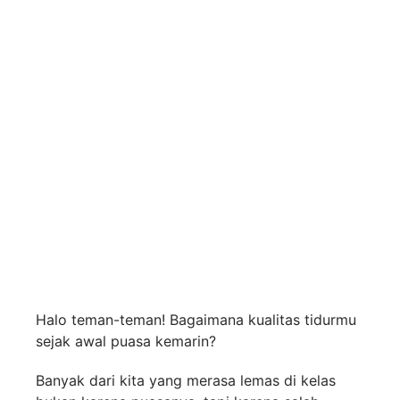
Panduan Mengatur
Waktu Tidur Agar
Tidak Kesiangan
Sahur dan Tetap Fit
Sekolah
Halo teman-teman! Bagaimana kualitas tidurmu
sejak awal puasa kemarin?
Banyak dari kita yang merasa lemas di kelas