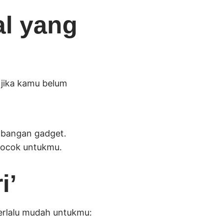
al yang
 jika kamu belum
mbangan gadget.
 cocok untukmu.
i’
terlalu mudah untukmu: