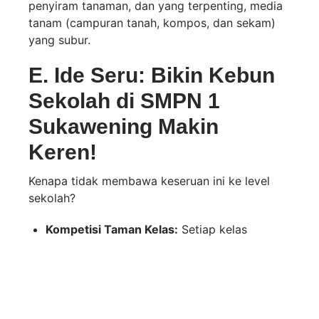
penyiram tanaman, dan yang terpenting, media
tanam (campuran tanah, kompos, dan sekam)
yang subur.
E. Ide Seru: Bikin Kebun
Sekolah di SMPN 1
Sukawening Makin
Keren!
Kenapa tidak membawa keseruan ini ke level
sekolah?
Kompetisi Taman Kelas:
Setiap kelas
diberi tanggung jawab atas sepetak kecil
lahan atau beberapa pot besar. Kelas
dengan taman paling subur dan kreatif
jadi juaranya!
Program “Dari Kebun ke Kantin”:
Hasil