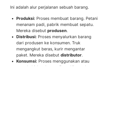
Ini adalah alur perjalanan sebuah barang.
Produksi:
Proses membuat barang. Petani
menanam padi, pabrik membuat sepatu.
Mereka disebut
produsen
.
Distribusi:
Proses menyalurkan barang
dari produsen ke konsumen. Truk
mengangkut beras, kurir mengantar
paket. Mereka disebut
distributor
.
Konsumsi:
Proses menggunakan atau
menghabiskan barang/jasa. Kita makan
nasi, kita memakai sepatu. Kita disebut
konsumen
.
2. Inflasi (Si Pencuri Nilai
Uang)
Pernah dengar kakek-nenek bilang, “Dulu, uang