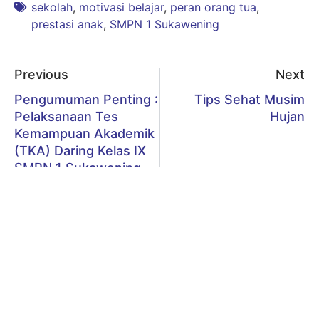
sekolah
,
motivasi belajar
,
peran orang tua
,
prestasi anak
,
SMPN 1 Sukawening
Previous
Next
Pengumuman Penting :
Tips Sehat Musim
Pelaksanaan Tes
Hujan
Kemampuan Akademik
(TKA) Daring Kelas IX
SMPN 1 Sukawening
Tahun 2026
Tinggalkan Balasan
Alamat email Anda tidak akan dipublikasikan.
Ruas yang wajib
ditandai
*